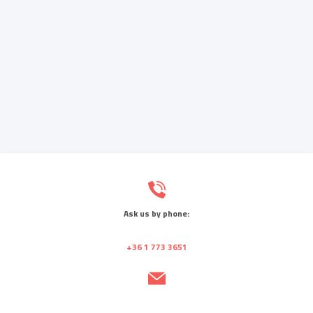
Ask us by phone:
+36 1 773 3651
Send us a message: